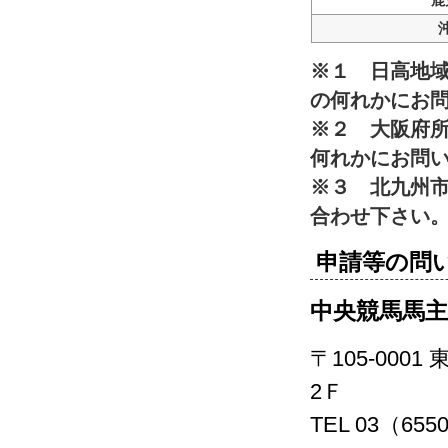
鹿
※１ 日高地
の何れかにお
※２ 大阪府
何れかにお問
※３ 北九州
合わせ下さい
申請等の問
中央競馬馬主
〒105-000
2Ｆ
TEL 03（655