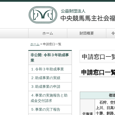
ホーム
財団概要
令
令和６年助成事業
申請及び報告書類一
ホーム
> 申請窓口一覧
覧
非公開: 令和３年助成事
申請窓口一
業
１.令和３年助成事業
申請窓口一
２.助成事業の実績
３.助成事業の申請
４.事業の実施報告と助
都
成金交付請求
石狩、空
上川、日高
５.事業の完了報告
十勝、釧路
北海道