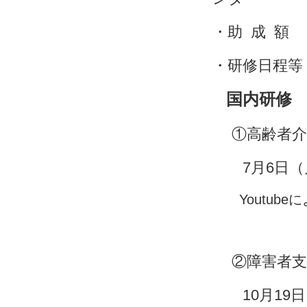
・助 成 額 
・研修日程等
国内研修
①高齢者介
7月6日（
Youtub
②障害者支
10月19日