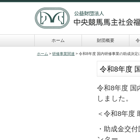
ホーム
財団概要
令
令和６年助成事業
申請及び報告書類一
ホーム
>
研修事業関連
> 令和8年度 国内研修事業の助成決定
覧
令和8年度
令和8年度 
しました。
＜令和8年度
・助成金交付
ンター