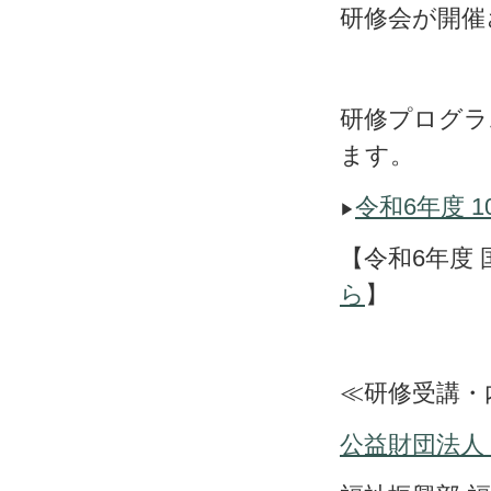
研修会が開催
研修プログラ
ます。
令
和6年
度 
▶
【令和6年度
ら
≪研修受講・
公益財団法人