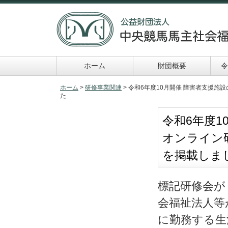
ホーム
財団概要
令
令和６年助成事業
申請及び報告書類一
ホーム
>
研修事業関連
> 令和6年度10月開催 障害者支援
た
覧
令和6年度1
オンライン
を掲載しま
標記研修会が 1
会福祉法人等
に勤務する生