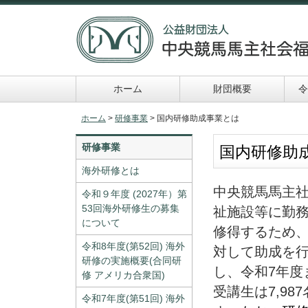
ホーム
財団概要
令
令和６年助成事業
申請及び報告書類一
ホーム
>
研修事業
> 国内研修助成事業とは
覧
研修事業
国内研修助
海外研修とは
中央競馬馬主
令和９年度 (2027年）第
53回海外研修生の募集
祉施設等に勤
について
修得するため
令和8年度(第52回) 海外
対して助成を行
研修の実施概要(合同研
し、令和7年度
修 アメリカ合衆国)
受講生は7,98
令和7年度(第51回) 海外