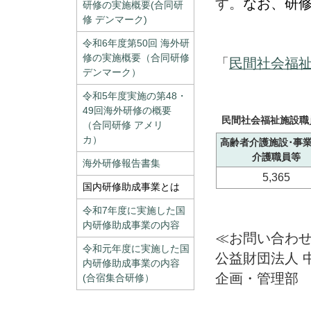
す。
なお、研
研修の実施概要(合同研
修 デンマーク)
令和6年度第50回 海外研
修の実施概要（合同研修
「
民間社会福
デンマーク）
令和5年度実施の第48・
49回海外研修の概要
民間社会福祉施設職
（合同研修 アメリ
カ）
高齢者介護施設･事
介護職員等
海外研修報告書集
5,365
国内研修助成事業とは
令和7年度に実施した国
内研修助成事業の内容
≪お問い合わ
令和元年度に実施した国
公益財団法人 
内研修助成事業の内容
企画・管理部 TE
(合宿集合研修）