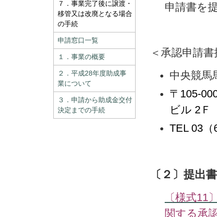
７．事業完了後に譲渡・
申請書を
移管又は改廃となる場合
の手続
申請窓口一覧
＜承認申請書
１．事業の概要
２．平成28年度助成事
中央競馬
業について
〒105-
３．申請から助成金交付
ビル 2Ｆ
決定までの手続
TEL 03（
〔２〕提出書
〔様式11
関する承