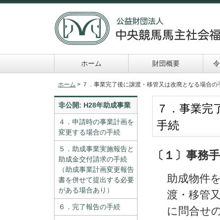
ホーム
財団概要
令
令和６年助成事業
申請及び報告書類一
ホーム
> ７．事業完了後に譲渡・移管又は改廃となる場合の
覧
非公開: H28年助成事業
７．事業完
４．申請時の事業計画を
手続
変更する場合の手続
５．助成事業実施報告と
〔１〕事務
助成金交付請求の手続
（助成事業計画変更報告
助成物件
書を併せて提出する必要
がある場合あり）
渡・移管
６．完了報告の手続
に問合せ