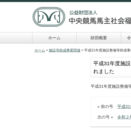
ホーム
財団概要
令
令和６年助成事業
申請及び報告書類一
ホーム
>
施設等助成事業関連
> 平成31年度施設整備等助成
覧
平成31年度施
れました
平成31年度施設整備
« 前の号
平成3
次の号 »
令和２